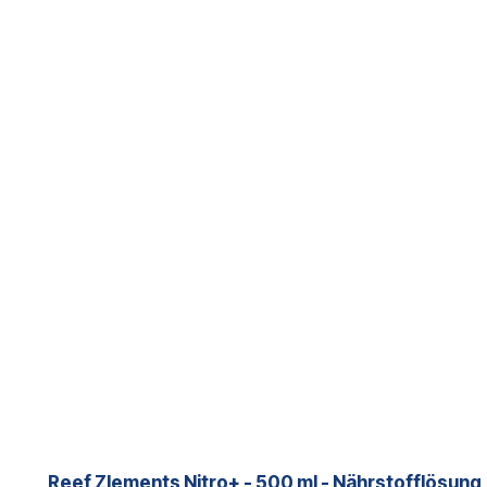
Reef Zlements Nitro+ - 500 ml - Nährstofflösung