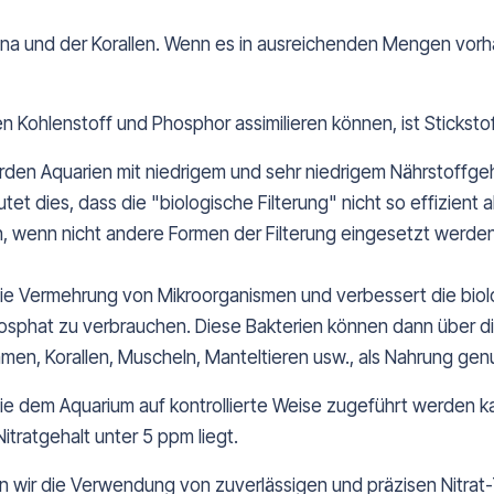
fauna und der Korallen. Wenn es in ausreichenden Mengen vorha
Kohlenstoff und Phosphor assimilieren können, ist Sticksto
den Aquarien mit niedrigem und sehr niedrigem Nährstoffgeh
et dies, dass die "biologische Filterung" nicht so effizient a
, wenn nicht andere Formen der Filterung eingesetzt werden
e Vermehrung von Mikroorganismen und verbessert die biolog
hosphat zu verbrauchen. Diese Bakterien können dann über di
en, Korallen, Muscheln, Manteltieren usw., als Nahrung gen
 die dem Aquarium auf kontrollierte Weise zugeführt werden 
tratgehalt unter 5 ppm liegt.
 wir die Verwendung von zuverlässigen und präzisen Nitrat-T