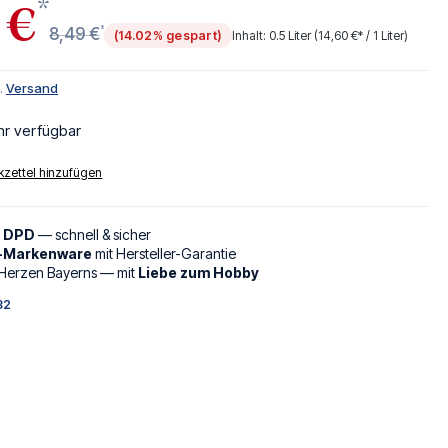
*
 €
*
8,49 €
(14.02% gespart)
Inhalt:
0.5 Liter
(14,60 €* / 1 Liter)
l.
Versand
hr verfügbar
zettel hinzufügen
d DPD
— schnell & sicher
l-Markenware
mit Hersteller-Garantie
Herzen Bayerns — mit
Liebe zum Hobby
32