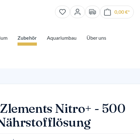
0,00 €*
Waren
ium
Zubehör
Aquariumbau
Über uns
 Zlements Nitro+ - 500
 Nährstofflösung