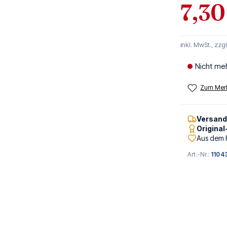
7,30
inkl. MwSt., zzg
Nicht me
Zum Merk
Versan
Origina
Aus dem 
Art.-Nr.:
1104