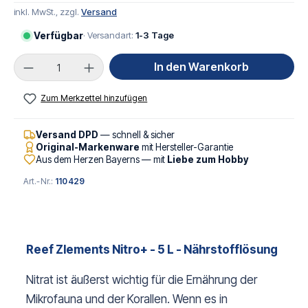
inkl. MwSt., zzgl.
Versand
Verfügbar
· Versandart:
1-3 Tage
Produkt Anzahl: Gib den gewünschten Wert ei
In den Warenkorb
Zum Merkzettel hinzufügen
Versand DPD
— schnell & sicher
Original-Markenware
mit Hersteller-Garantie
Aus dem Herzen Bayerns — mit
Liebe zum Hobby
Art.-Nr.:
110429
Reef Zlements Nitro+ - 5 L - Nährstofflösung
Nitrat ist äußerst wichtig für die Ernährung der
Mikrofauna und der Korallen. Wenn es in