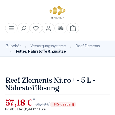
alt springen
Warenkorb enthält 0 Pos
Zubehör
Versorgungssysteme
Reef Zlements
Futter, Nährstoffe & Zusätze
Bildergalerie überspringen
Reef Zlements Nitro+ - 5 L -
Nährstofflösung
*
57,18 €
*
66,49 €
(14% gespart)
Inhalt:
5 Liter
(11,44 €* / 1 Liter)