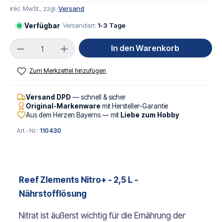
inkl. MwSt., zzgl.
Versand
Verfügbar
· Versandart:
1-3 Tage
Produkt Anzahl: Gib den gewünschten Wert ei
In den Warenkorb
Zum Merkzettel hinzufügen
Versand DPD
— schnell & sicher
Original-Markenware
mit Hersteller-Garantie
Aus dem Herzen Bayerns — mit
Liebe zum Hobby
Art.-Nr.:
110430
Reef Zlements Nitro+ - 2,5 L -
Nährstofflösung
Nitrat ist äußerst wichtig für die Ernährung der