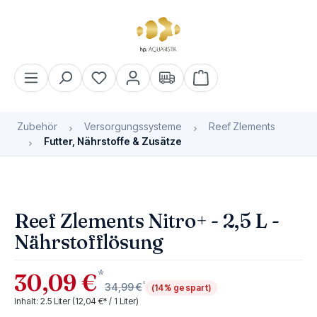
alt springen
Warenkorb enthält 0 Pos
Zubehör
Versorgungssysteme
Reef Zlements
Futter, Nährstoffe & Zusätze
Bildergalerie überspringen
Reef Zlements Nitro+ - 2,5 L -
Nährstofflösung
*
30,09 €
*
34,99 €
(14% gespart)
Inhalt:
2.5 Liter
(12,04 €* / 1 Liter)