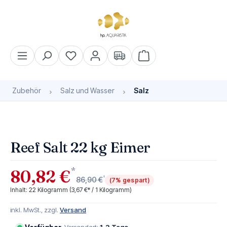
alt springen
Warenkorb enthält 0 Pos
Zubehör
Salz und Wasser
Salz
Bildergalerie überspringen
Reef Salt 22 kg Eimer
*
80,82 €
*
86,90 €
(7% gespart)
Inhalt:
22 Kilogramm
(3,67 €* / 1 Kilogramm)
inkl. MwSt., zzgl.
Versand