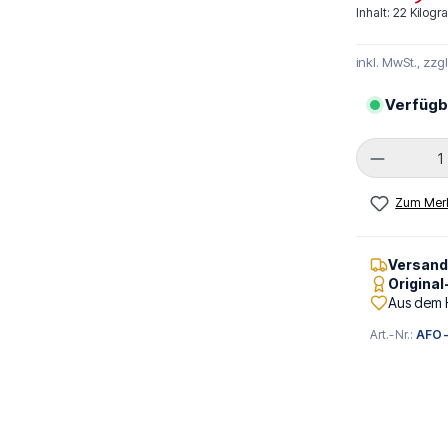
Inhalt:
22 Kilog
inkl. MwSt., zzg
Verfügb
Produkt 
Zum Merk
Versan
Origina
Aus dem 
Art.-Nr.:
AFO-