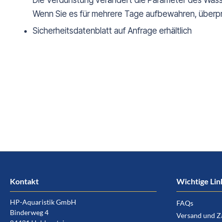
Die Verdunstung verändert die Parameter des Wasse
Wenn Sie es für mehrere Tage aufbewahren, überpr
Sicherheitsdatenblatt auf Anfrage erhältlich
Kontakt
Wichtige Lin
HP-Aquaristik GmbH
FAQs
Binderweg 4
Versand und Z