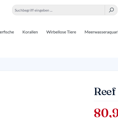
rfische
Korallen
Wirbellose Tiere
Meerwasseraquar
Reef 
80,