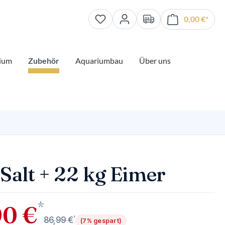
0,00 €*
Waren
ium
Zubehör
Aquariumbau
Über uns
Salt + 22 kg Eimer
*
90 €
*
86,99 €
(7% gespart)