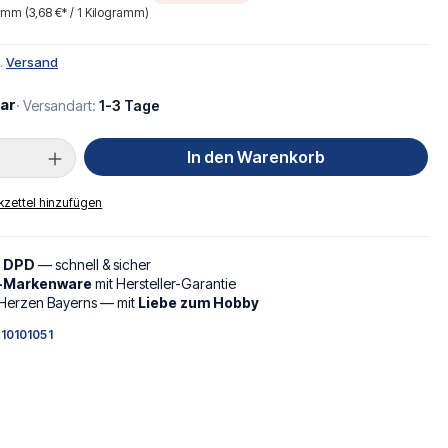
ramm
(3,68 €* / 1 Kilogramm)
l.
Versand
ar
· Versandart:
1-3 Tage
Anzahl: Gib den gewünschten Wert ein oder
In den Warenkorb
zettel hinzufügen
d DPD
— schnell & sicher
l-Markenware
mit Hersteller-Garantie
Herzen Bayerns — mit
Liebe zum Hobby
10101051