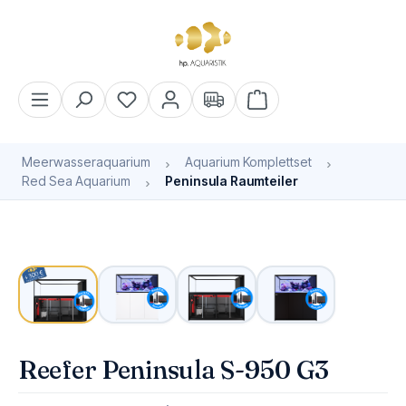
alt springen
Warenkorb enthält 0 Pos
Meerwasseraquarium
Aquarium Komplettset
Red Sea Aquarium
Peninsula Raumteiler
Bildergalerie überspringen
Reefer Peninsula S-950 G3