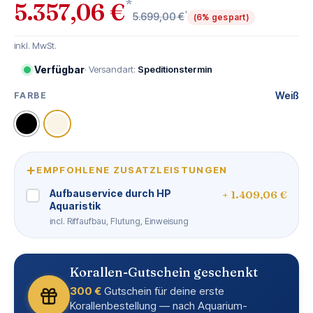
*
5.357,06 €
*
5.699,00 €
(6% gespart)
inkl. MwSt.
Verfügbar
· Versandart:
Speditionstermin
Weiß
FARBE
AUSWÄHLEN
Schwarz
Weiß
+
EMPFOHLENE ZUSATZLEISTUNGEN
Aufbauservice durch HP
+ 1.409,06 €
Aquaristik
incl. Riffaufbau, Flutung, Einweisung
Korallen-Gutschein geschenkt
300 €
Gutschein für deine erste
Korallenbestellung — nach Aquarium-