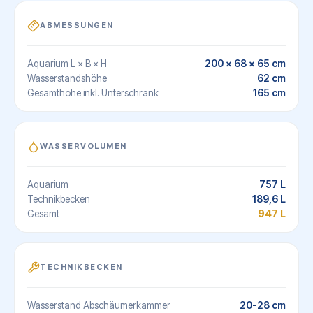
ABMESSUNGEN
200 × 68 × 65 cm
Aquarium L × B × H
62 cm
Wasserstandshöhe
165 cm
Gesamthöhe inkl. Unterschrank
WASSERVOLUMEN
757 L
Aquarium
189,6 L
Technikbecken
947 L
Gesamt
TECHNIKBECKEN
20-28 cm
Wasserstand Abschäumerkammer