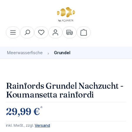
alt springen
Warenkorb enthält 0 Pos
Meerwasserfische
Grundel
Bildergalerie überspringen
Rainfords Grundel Nachzucht -
Koumansetta rainfordi
*
29,99 €
inkl. MwSt., zzgl.
Versand