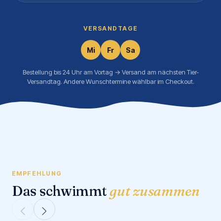
VERSANDTAGE
Mi
Fr
Sa
Bestellung bis 24 Uhr am Vortag → Versand am nächsten Tier-
Versandtag. Andere Wunschtermine wählbar im Checkout.
EMPFEHLUNG
Das schwimmt
gut zusammen