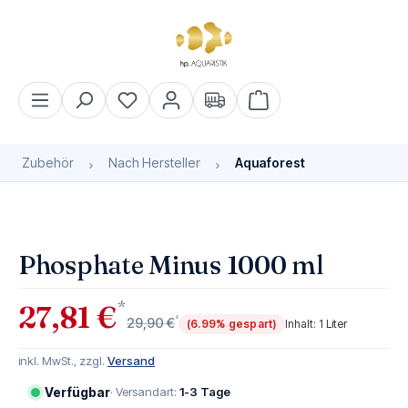
alt springen
Warenkorb enthält 0 Pos
Zubehör
Nach Hersteller
Aquaforest
Bildergalerie überspringen
Phosphate Minus 1000 ml
*
27,81 €
*
29,90 €
(6.99% gespart)
Inhalt:
1 Liter
inkl. MwSt., zzgl.
Versand
Verfügbar
· Versandart:
1-3 Tage