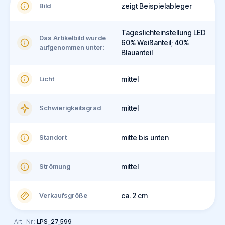
Bild
zeigt Beispielableger
Tageslichteinstellung LED
Das Artikelbild wurde
60% Weißanteil; 40%
aufgenommen unter:
Blauanteil
Licht
mittel
Schwierigkeitsgrad
mittel
Standort
mitte bis unten
Strömung
mittel
Verkaufsgröße
ca. 2 cm
Art.-Nr.:
LPS_27_599