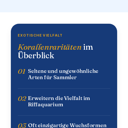
EXOTISCHE VIELFALT
Korallenraritäten
im
Überblick
01
Seltene und ungewöhnliche
Arten für Sammler
02
Erweitern die Vielfalt im
Riffaquarium
03
Oft einzigartige Wuchsformen