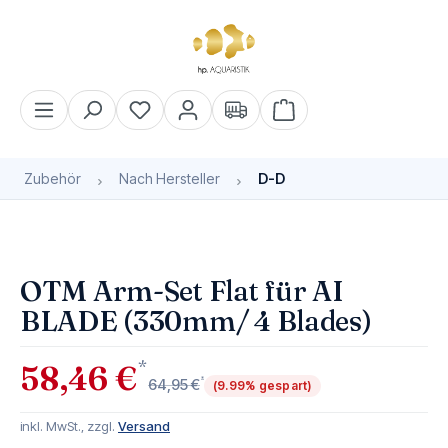
alt springen
Warenkorb enthält 0 Pos
Zubehör
Nach Hersteller
D-D
Bildergalerie überspringen
OTM Arm-Set Flat für AI
BLADE (330mm/ 4 Blades)
*
58,46 €
*
64,95 €
(9.99% gespart)
inkl. MwSt., zzgl.
Versand