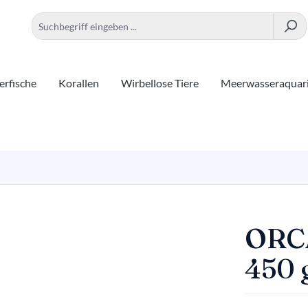
rfische
Korallen
Wirbellose Tiere
Meerwasseraquar
ORCA
450 