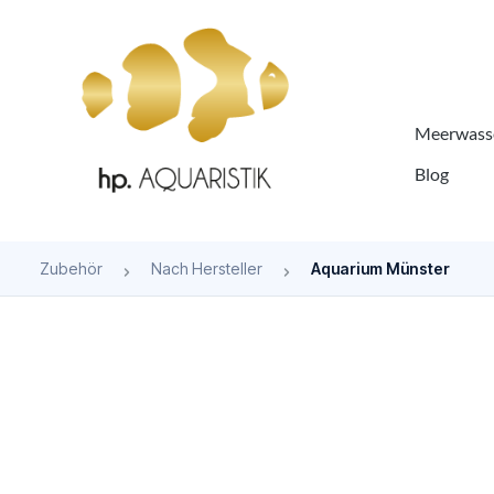
springen
Zur Hauptnavigation springen
Meerwasse
Blog
Zubehör
Nach Hersteller
Aquarium Münster
Bildergalerie überspringen