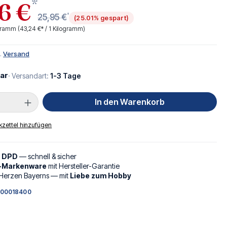
*
6 €
*
25,95 €
(25.01% gespart)
ogramm
(43,24 €* / 1 Kilogramm)
l.
Versand
ar
· Versandart:
1-3 Tage
Anzahl: Gib den gewünschten Wert ein oder
In den Warenkorb
zettel hinzufügen
d DPD
— schnell & sicher
l-Markenware
mit Hersteller-Garantie
Herzen Bayerns — mit
Liebe zum Hobby
00018400