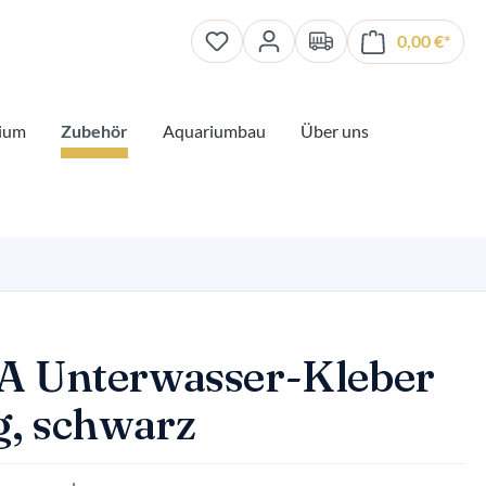
0,00 €*
Waren
ium
Zubehör
Aquariumbau
Über uns
 Unterwasser-Kleber
g, schwarz