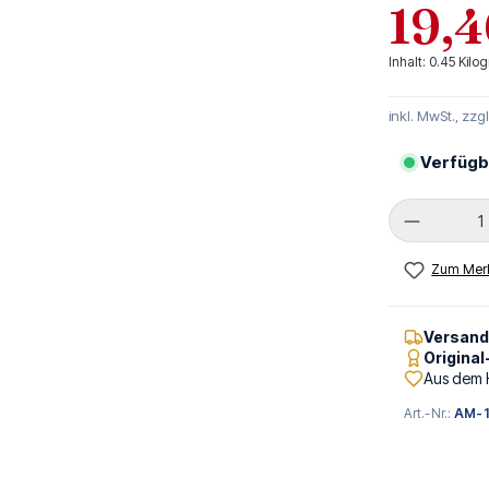
19,4
Inhalt:
0.45 Kil
inkl. MwSt., zzg
Verfügb
Produkt 
Zum Merk
Versan
Origina
Aus dem 
Art.-Nr.:
AM-1