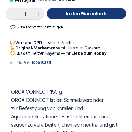
Verfügbar
· Versandart:
1-3 Tage
Produkt Anzahl: Gib den gewünschten Wert ei
In den Warenkorb
Zum Merkzettel hinzufügen
Versand DPD
— schnell & sicher
Original-Markenware
mit Hersteller-Garantie
Aus dem Herzen Bayerns — mit
Liebe zum Hobby
Art.-Nr.:
AM-100018385
ORCA CONNECT 150 g
ORCA CONNECT ist ein Schmelzverbinder
zur Befestigung von Korallen und
Aquariendekorationen. Er ist sehr einfach und
sauber zu verarbeiten, chemisch neutral und gibt