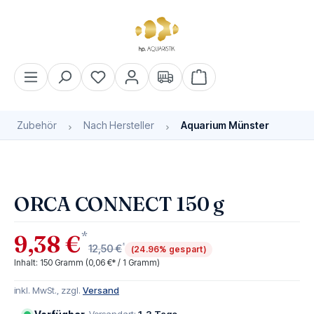
alt springen
Warenkorb enthält 0 Pos
Zubehör
Nach Hersteller
Aquarium Münster
Bildergalerie überspringen
ORCA CONNECT 150 g
*
9,38 €
*
12,50 €
(24.96% gespart)
Inhalt:
150 Gramm
(0,06 €* / 1 Gramm)
inkl. MwSt., zzgl.
Versand