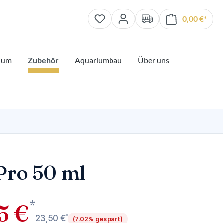
0,00 €*
Waren
ium
Zubehör
Aquariumbau
Über uns
Pro 50 ml
*
5 €
*
23,50 €
(7.02% gespart)