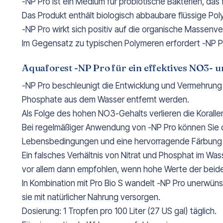
-NP Pro ist ein Medium für probiotische Bakterien, das 
Das Produkt enthält biologisch abbaubare flüssige Pol
-NP Pro wirkt sich positiv auf die organische Massen
Im Gegensatz zu typischen Polymeren erfordert -NP Pro
Aquaforest -NP Pro für ein effektives NO3
-NP Pro beschleunigt die Entwicklung und Vermehrung 
Phosphate aus dem Wasser entfernt werden.
Als Folge des hohen NO3-Gehalts verlieren die Koralle
Bei regelmäßiger Anwendung von -NP Pro können Sie d
Lebensbedingungen und eine hervorragende Färbung 
Ein falsches Verhältnis von Nitrat und Phosphat im Wa
vor allem dann empfohlen, wenn hohe Werte der beide
In Kombination mit Pro Bio S wandelt -NP Pro unerwü
sie mit natürlicher Nahrung versorgen.
Dosierung: 1 Tropfen pro 100 Liter (27 US gal) täglich.