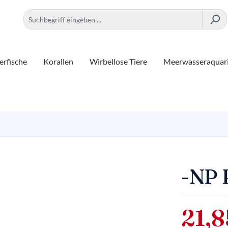
rfische
Korallen
Wirbellose Tiere
Meerwasseraquar
-NP 
21,8