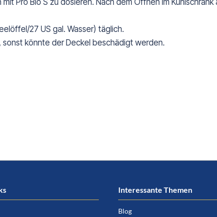
n mit Pro Bio S zu dosieren. Nach dem Öffnen im Kühlschran
elöffel/27 US gal. Wasser) täglich.
n, sonst könnte der Deckel beschädigt werden.
ks
Interessante Themen
Blog