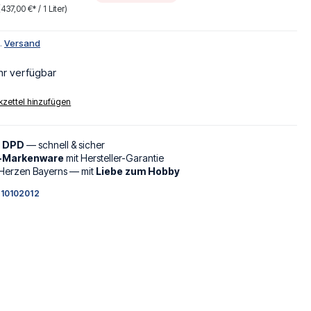
(437,00 €* / 1 Liter)
l.
Versand
hr verfügbar
zettel hinzufügen
d DPD
— schnell & sicher
l-Markenware
mit Hersteller-Garantie
Herzen Bayerns — mit
Liebe zum Hobby
10102012