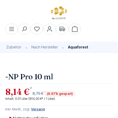
alt springen
Warenkorb enthält 0 Pos
Zubehör
Nach Hersteller
Aquaforest
Bildergalerie überspringen
Bald wieder verfügbar
-NP Pro 10 ml
*
8,14 €
*
8,75 €
(6.97% gespart)
Inhalt:
0.01 Liter
(814,00 €* / 1 Liter)
inkl. MwSt., zzgl.
Versand