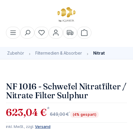
alt springen
Warenkorb enthält 0 Pos
Zubehör
Filtermedien & Absorber
Nitrat
Bildergalerie überspringen
Bald wieder verfügbar
NF 1016 - Schwefel Nitratfilter /
Nitrate Filter Sulphur
*
623,04 €
*
649,00 €
(4% gespart)
inkl. MwSt., zzgl.
Versand