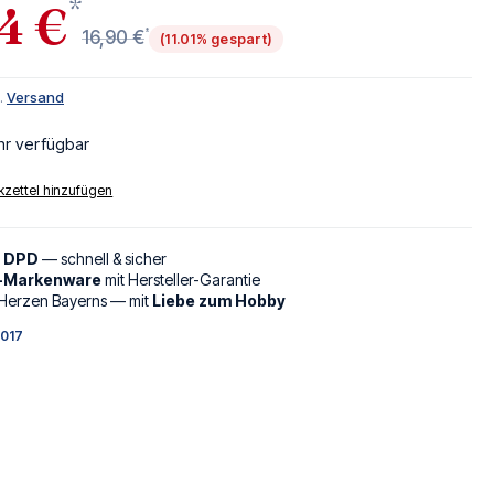
*
4 €
*
16,90 €
(11.01% gespart)
l.
Versand
hr verfügbar
zettel hinzufügen
d DPD
— schnell & sicher
l-Markenware
mit Hersteller-Garantie
Herzen Bayerns — mit
Liebe zum Hobby
017