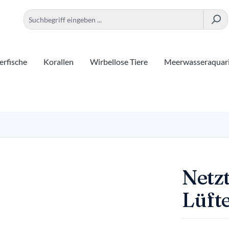
rfische
Korallen
Wirbellose Tiere
Meerwasseraquar
Netzt
Lüft