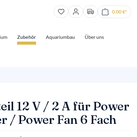
0,00 €*
Waren
ium
Zubehör
Aquariumbau
Über uns
eil 12 V / 2 A für Power
er / Power Fan 6 Fach