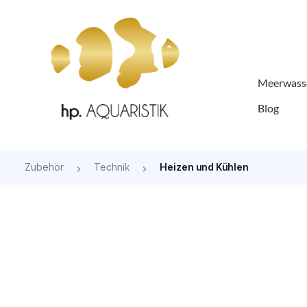
springen
Zur Hauptnavigation springen
Meerwasse
Blog
Zubehör
Technik
Heizen und Kühlen
Bildergalerie überspringen
Bald wieder verfügbar