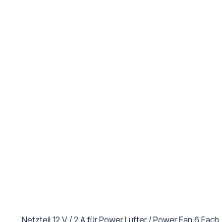
Netzteil 12 V / 2 A für Power Lüfter / Power Fan 6 Fach