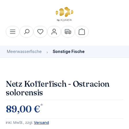
alt springen
Warenkorb enthält 0 Pos
Meerwasserfische
Sonstige Fische
Bildergalerie überspringen
Bald wieder verfügbar
Netz Kofferfisch - Ostracion
solorensis
*
89,00 €
inkl. MwSt., zzgl.
Versand