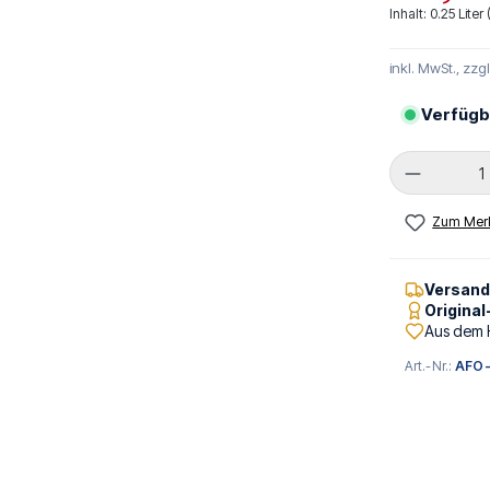
Inhalt:
0.25 Liter
inkl. MwSt., zzg
Verfügb
Produkt 
Zum Merk
Versan
Origina
Aus dem 
Art.-Nr.:
AFO-