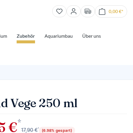
0,00 €*
Waren
ium
Zubehör
Aquariumbau
Über uns
id Vege 250 ml
*
5 €
*
17,90 €
(6.98% gespart)