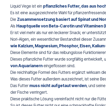
Liquid Vege ist ein
pflanzliches Futter, das aus hoc
Es ist eine ausgezeichnete Wahl für pflanzenfressende
Die
Zusammensetzung basiert auf Spinat und Nor
Als
Hauptquelle von Beta-Carotin und Vitaminen (K, 
Er ist viel mehr als nur ein leckerer Snack; er unters
Nori-Algen, ein wesentlicher Bestandteil dieser Zusa
wie Kalzium, Magnesium, Phosphor, Eisen, Kalium
Diese Elemente sind für das reibungslose Funktionieren
Dieses pflanzliche Futter wurde sorgfältig entwickelt,
von Aquarianern
eingeflossen sind.
Die reichhaltige Formel des Futters ergänzt wirksam d
Was dieses Futter außerdem auszeichnet, ist seine Be
Das Futter
muss nicht aufgetaut werden
, und sein
der Fische verringert.
Diese praktische Lösung vereinfacht nicht nur die Fü
So ist dieses Futter nicht nur eine schmackhafte Ergä