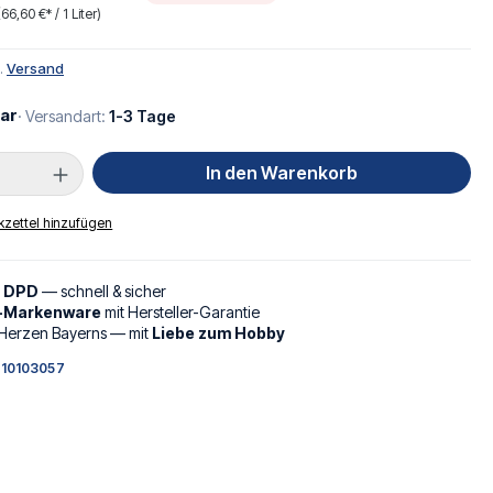
(66,60 €* / 1 Liter)
l.
Versand
ar
· Versandart:
1-3 Tage
Anzahl: Gib den gewünschten Wert ein oder
In den Warenkorb
zettel hinzufügen
d DPD
— schnell & sicher
l-Markenware
mit Hersteller-Garantie
Herzen Bayerns — mit
Liebe zum Hobby
10103057