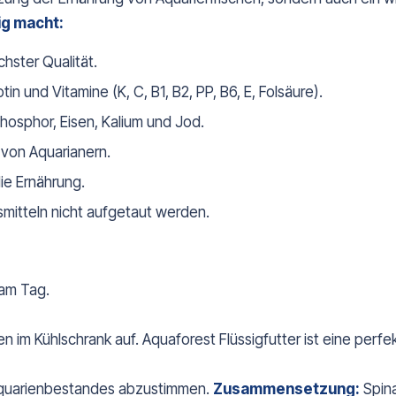
ig macht:
hster Qualität.
n und Vitamine (K, C, B1, B2, PP, B6, E, Folsäure).
Phosphor, Eisen, Kalium und Jod.
 von Aquarianern.
ie Ernährung.
mitteln nicht aufgetaut werden.
 am Tag.
m Kühlschrank auf. Aquaforest Flüssigfutter ist eine perfekte
s Aquarienbestandes abzustimmen.
Zusammensetzung:
Spina