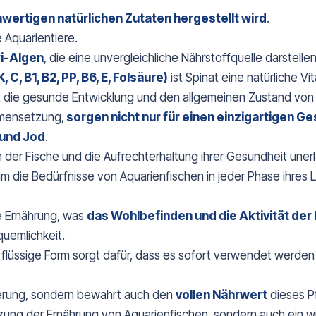
hwertigen natürlichen Zutaten hergestellt wird
.
 Aquarientiere.
i-Algen
, die eine unvergleichliche Nährstoffquelle darstellen
C, B1, B2, PP, B6, E, Folsäure)
ist Spinat eine natürliche V
tützt die gesunde Entwicklung und den allgemeinen Zustand von
mmensetzung,
sorgen nicht nur für einen einzigartigen G
 und Jod
.
 der Fische und die Aufrechterhaltung ihrer Gesundheit unerl
 um die Bedürfnisse von Aquarienfischen in jeder Phase ihres
ie Ernährung, was
das Wohlbefinden und die Aktivität de
quemlichkeit.
e flüssige Form sorgt dafür, dass es sofort verwendet werden
tterung, sondern bewahrt auch den
vollen Nährwert
dieses Pf
nzung der Ernährung von Aquarienfischen, sondern auch ein wi