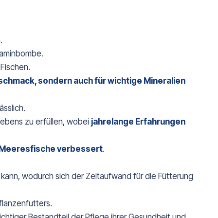
.
itaminbombe.
 Fischen.
eschmack, sondern auch für wichtige Mineralien
ässlich.
 Lebens zu erfüllen, wobei
jahrelange Erfahrungen
r Meeresfische verbessert
.
 kann, wodurch sich der Zeitaufwand für die Fütterung
lanzenfutters.
chtiger Bestandteil der Pflege ihrer Gesundheit und