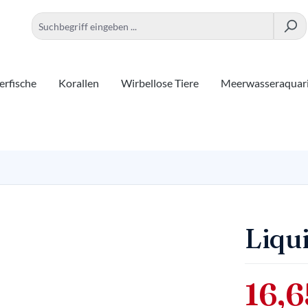
rfische
Korallen
Wirbellose Tiere
Meerwasseraquar
Liqu
16,6