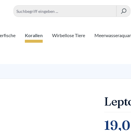
rfische
Korallen
Wirbellose Tiere
Meerwasseraqua
Lept
19,0