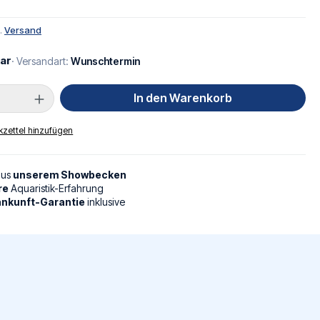
l.
Versand
ar
· Versandart:
Wunschtermin
Anzahl: Gib den gewünschten Wert ein oder
In den Warenkorb
zettel hinzufügen
aus
unserem Showbecken
re
Aquaristik-Erfahrung
nkunft-Garantie
inklusive