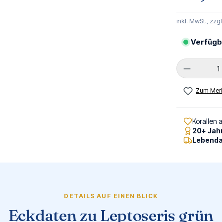
inkl. MwSt., zzg
Verfügb
Produkt 
Zum Merk
Korallen 
20+ Jah
Lebenda
DETAILS AUF EINEN BLICK
Eckdaten zu Leptoseris grün