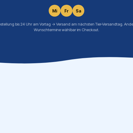
Mi
Fr
Sa
estellung bis 24 Uhr am Vortag → Versand am nächsten Tier-Versandtag. Ande
Wunschtermine wählbar im Checkout.