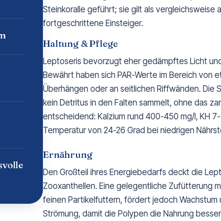
Steinkoralle geführt; sie gilt als vergleichsweise
fortgeschrittene Einsteiger.
um
Haltung & Pflege
Leptoseris bevorzugt eher gedämpftes Licht und
Bewährt haben sich PAR-Werte im Bereich von etw
Überhängen oder an seitlichen Riffwänden. Die St
kein Detritus in den Falten sammelt, ohne das z
entscheidend: Kalzium rund 400-450 mg/l, KH 7
n
Temperatur von 24-26 Grad bei niedrigen Nährst
Ernährung
svolle
Den Großteil ihres Energiebedarfs deckt die Lep
Zooxanthellen. Eine gelegentliche Zufütterung mi
feinen Partikelfuttern, fördert jedoch Wachstum 
Strömung, damit die Polypen die Nahrung besse