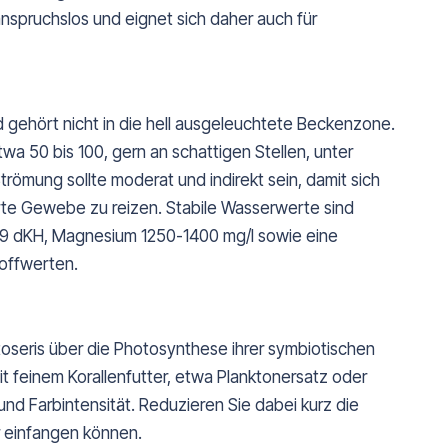
 anspruchslos und eignet sich daher auch für
 gehört nicht in die hell ausgeleuchtete Beckenzone.
a 50 bis 100, gern an schattigen Stellen, unter
römung sollte moderat und indirekt sein, damit sich
arte Gewebe zu reizen. Stabile Wasserwerte sind
-9 dKH, Magnesium 1250-1400 mg/l sowie eine
offwerten.
toseris über die Photosynthese ihrer symbiotischen
t feinem Korallenfutter, etwa Planktonersatz oder
und Farbintensität. Reduzieren Sie dabei kurz die
r einfangen können.