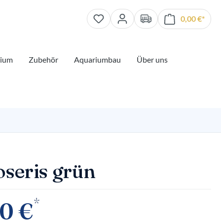
0,00 €*
Waren
rium
Zubehör
Aquariumbau
Über uns
oseris grün
*
0 €