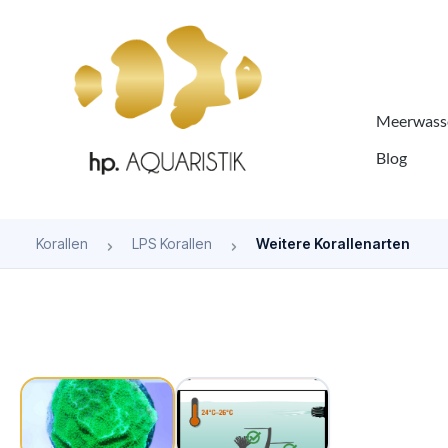
springen
Zur Hauptnavigation springen
Meerwasse
Blog
Korallen
LPS Korallen
Weitere Korallenarten
Bildergalerie überspringen