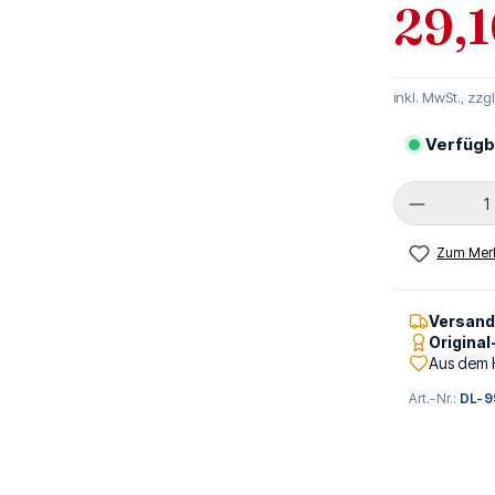
29,1
inkl. MwSt., zzg
Verfügb
Produkt 
Zum Merk
Versan
Origina
Aus dem 
Art.-Nr.:
DL-9