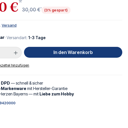
*
0 €
*
30,00 €
(3% gespart)
l.
Versand
ar
· Versandart:
1-3 Tage
Anzahl: Gib den gewünschten Wert ein oder
In den Warenkorb
zettel hinzufügen
d DPD
— schnell & sicher
l-Markenware
mit Hersteller-Garantie
Herzen Bayerns — mit
Liebe zum Hobby
9420000