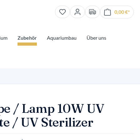
0,00 €*
Waren
ium
Zubehör
Aquariumbau
Über uns
e / Lamp 10W UV
e / UV Sterilizer