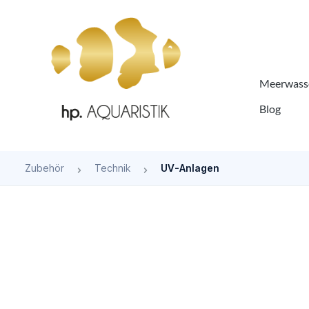
springen
Zur Hauptnavigation springen
Meerwasse
Blog
Zubehör
Technik
UV-Anlagen
Bildergalerie überspringen