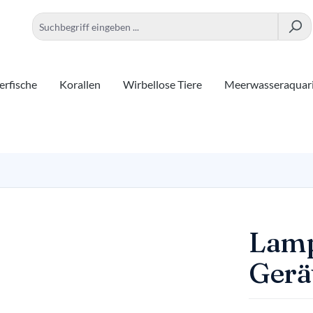
rfische
Korallen
Wirbellose Tiere
Meerwasseraquar
Lamp
Gerät