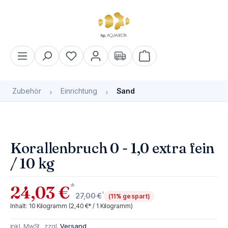
alt springen
Warenkorb enthält 0 Pos
Zubehör
Einrichtung
Sand
Bildergalerie überspringen
Korallenbruch 0 - 1,0 extra fein
/ 10 kg
*
24,03 €
*
27,00 €
(11% gespart)
Inhalt:
10 Kilogramm
(2,40 €* / 1 Kilogramm)
inkl. MwSt., zzgl.
Versand