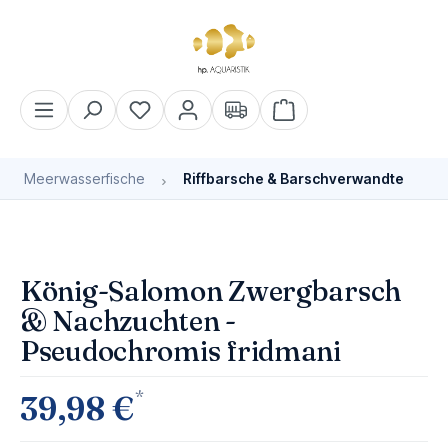
alt springen
Warenkorb enthält 0 Pos
Meerwasserfische
Riffbarsche & Barschverwandte
Bildergalerie überspringen
König-Salomon Zwergbarsch
& Nachzuchten -
Pseudochromis fridmani
*
39,98 €