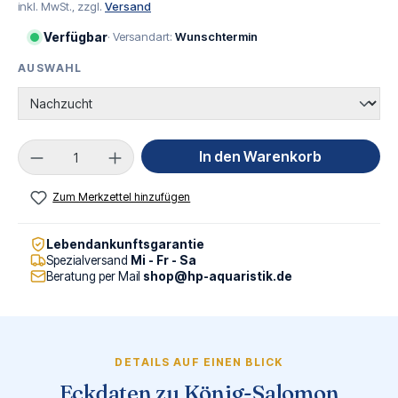
inkl. MwSt., zzgl.
Versand
Verfügbar
· Versandart:
Wunschtermin
AUSWAHL
AUSWÄHLEN
Produkt Anzahl: Gib den gewünschten Wert ei
In den Warenkorb
Zum Merkzettel hinzufügen
Lebendankunftsgarantie
Spezialversand
Mi - Fr - Sa
Beratung per Mail
shop@hp-aquaristik.de
DETAILS AUF EINEN BLICK
Eckdaten zu König-Salomon