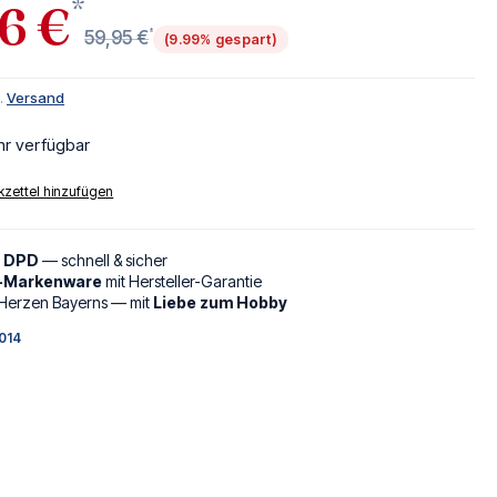
*
6 €
*
59,95 €
(9.99% gespart)
l.
Versand
hr verfügbar
zettel hinzufügen
d DPD
— schnell & sicher
l-Markenware
mit Hersteller-Garantie
Herzen Bayerns — mit
Liebe zum Hobby
014