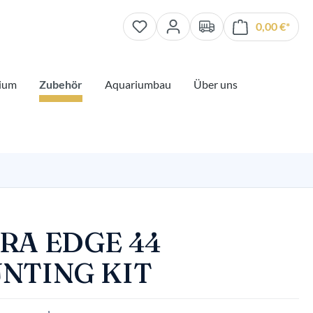
0,00 €*
Waren
ium
Zubehör
Aquariumbau
Über uns
RA EDGE 44
NTING KIT