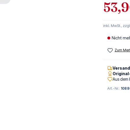
53,9
inkl. MwSt., zzg
Nicht me
Zum Merk
Versan
Origina
Aus dem 
Art.-Nr.:
1088