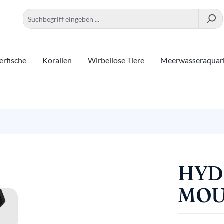
rfische
Korallen
Wirbellose Tiere
Meerwasseraquar
r
HYD
MOU