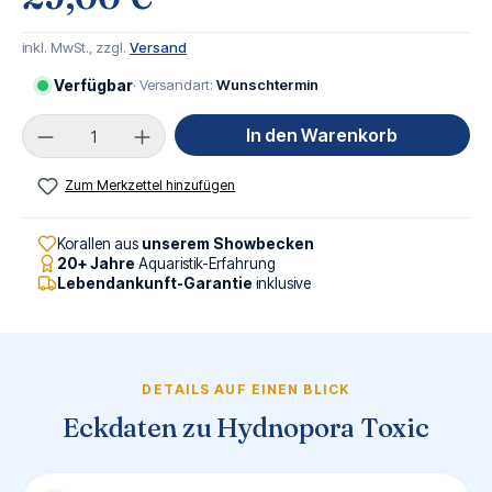
inkl. MwSt., zzgl.
Versand
Verfügbar
· Versandart:
Wunschtermin
Produkt Anzahl: Gib den gewünschten Wert ei
In den Warenkorb
Zum Merkzettel hinzufügen
Korallen aus
unserem Showbecken
20+ Jahre
Aquaristik-Erfahrung
Lebendankunft-Garantie
inklusive
DETAILS AUF EINEN BLICK
Eckdaten zu Hydnopora Toxic