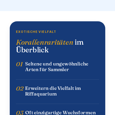
EXOTISCHE VIELFALT
Korallenraritäten
im
Überblick
01
Seltene und ungewöhnliche
Arten für Sammler
02
Erweitern die Vielfalt im
Riffaquarium
03
Oft einzigartige Wuchsformen