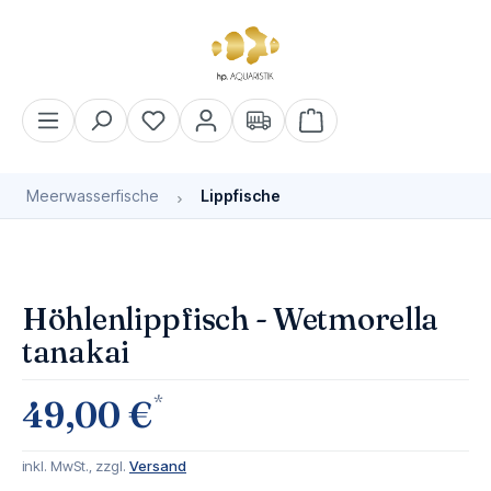
alt springen
Warenkorb enthält 0 Pos
Meerwasserfische
Lippfische
Bildergalerie überspringen
Bald wieder verfügbar
Höhlenlippfisch - Wetmorella
tanakai
*
49,00 €
inkl. MwSt., zzgl.
Versand