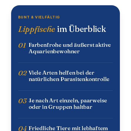
BUNT & VIELFÄLTIG
Lippfische
im Überblick
01
Farbenfrohe und äußerst aktive
Aquarienbewohner
02
Viele Arten helfen bei der
natürlichen Parasitenkontrolle
03
Je nach Art einzeln, paarweise
oder in Gruppen haltbar
04
Friedliche Tiere mit lebhaftem