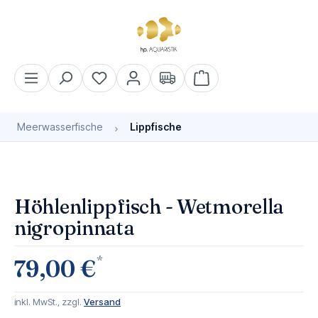
alt springen
Warenkorb enthält 0 Pos
Meerwasserfische
Lippfische
Bildergalerie überspringen
Bald wieder verfügbar
Höhlenlippfisch - Wetmorella
nigropinnata
*
79,00 €
inkl. MwSt., zzgl.
Versand