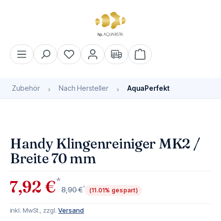
alt springen
Warenkorb enthält 0 Pos
Zubehör
Nach Hersteller
AquaPerfekt
Bildergalerie überspringen
Handy Klingenreiniger MK2 /
Breite 70 mm
*
7,92 €
*
8,90 €
(11.01% gespart)
inkl. MwSt., zzgl.
Versand