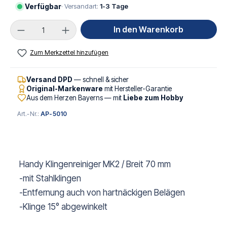
Verfügbar
· Versandart:
1-3 Tage
Produkt Anzahl: Gib den gewünschten Wert ei
In den Warenkorb
Zum Merkzettel hinzufügen
Versand DPD
— schnell & sicher
Original-Markenware
mit Hersteller-Garantie
Aus dem Herzen Bayerns — mit
Liebe zum Hobby
Art.-Nr.:
AP-5010
Handy Klingenreiniger MK2 / Breit 70 mm
-mit Stahlklingen
-Entfernung auch von hartnäckigen Belägen
-Klinge 15° abgewinkelt