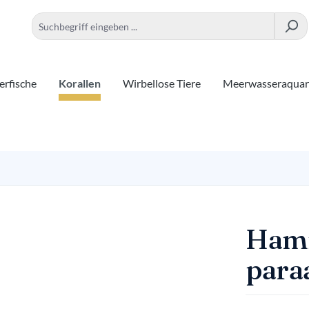
rfische
Korallen
Wirbellose Tiere
Meerwasseraqua
Hamm
para