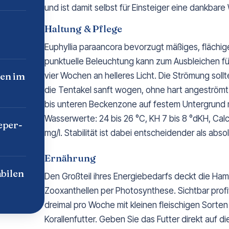
und ist damit selbst für Einsteiger eine dankbare
Haltung & Pflege
Euphyllia paraancora bevorzugt mäßiges, flächige
punktuelle Beleuchtung kann zum Ausbleichen f
en im
vier Wochen an helleres Licht. Die Strömung sollte
die Tentakel sanft wogen, ohne hart angeströmt z
bis unteren Beckenzone auf festem Untergrund mit
Wasserwerte: 24 bis 26 °C, KH 7 bis 8 °dKH, Cal
eper-
mg/l. Stabilität ist dabei entscheidender als abs
Ernährung
bilen
Den Großteil ihres Energiebedarfs deckt die Ham
Zooxanthellen per Photosynthese. Sichtbar profiti
dreimal pro Woche mit kleinen fleischigen Sorten
Korallenfutter. Geben Sie das Futter direkt auf d