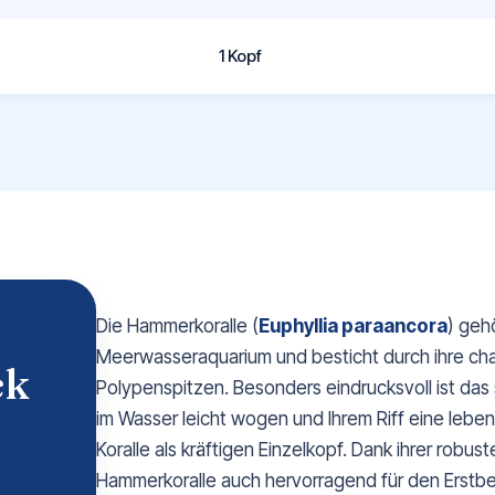
1 Kopf
Die Hammerkoralle (
Euphyllia paraancora
) geh
Meerwasseraquarium und besticht durch ihre cha
ck
Polypenspitzen. Besonders eindrucksvoll ist das
im Wasser leicht wogen und Ihrem Riff eine lebe
Koralle als kräftigen Einzelkopf. Dank ihrer robu
Hammerkoralle auch hervorragend für den Erstbes