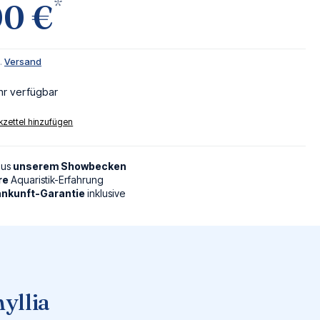
*
00 €
l.
Versand
hr verfügbar
zettel hinzufügen
aus
unserem Showbecken
re
Aquaristik-Erfahrung
nkunft-Garantie
inklusive
yllia