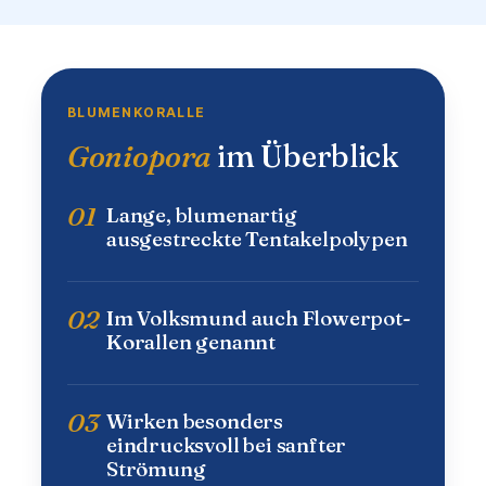
BLUMENKORALLE
Goniopora
im Überblick
01
Lange, blumenartig
ausgestreckte Tentakelpolypen
02
Im Volksmund auch Flowerpot-
Korallen genannt
03
Wirken besonders
eindrucksvoll bei sanfter
Strömung