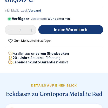
inkl. MwSt., zzgl.
Versand
Verfügbar
· Versandart:
Wunschtermin
Produkt Anzahl: Gib den gewünschten Wert ei
In den Warenkorb
Zum Merkzettel hinzufügen
Korallen aus
unserem Showbecken
20+ Jahre
Aquaristik-Erfahrung
Lebendankunft-Garantie
inklusive
DETAILS AUF EINEN BLICK
Eckdaten zu Goniopora Metallic Red