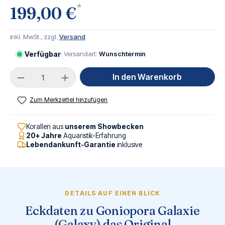
*
199,00 €
inkl. MwSt., zzgl.
Versand
Verfügbar
· Versandart:
Wunschtermin
Produkt Anzahl: Gib den gewünschten Wert ei
In den Warenkorb
Zum Merkzettel hinzufügen
Korallen aus
unserem Showbecken
20+ Jahre
Aquaristik-Erfahrung
Lebendankunft-Garantie
inklusive
DETAILS AUF EINEN BLICK
Eckdaten zu Goniopora Galaxie
(Galaxy) das Original