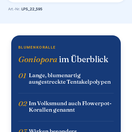
Art.-Nr.:
LPS_22_595
BLUMENKORALLE
Goniopora
im Überblick
01
Lange, blumenartig
ausgestreckte Tentakelpolypen
02
Im Volksmund auch Flowerpot-
Korallen genannt
03
Wirken besonders