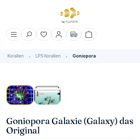
alt springen
Warenkorb enthält 0 Pos
Korallen
LPS Korallen
Goniopora
Bildergalerie überspringen
Goniopora Galaxie (Galaxy) das
Original