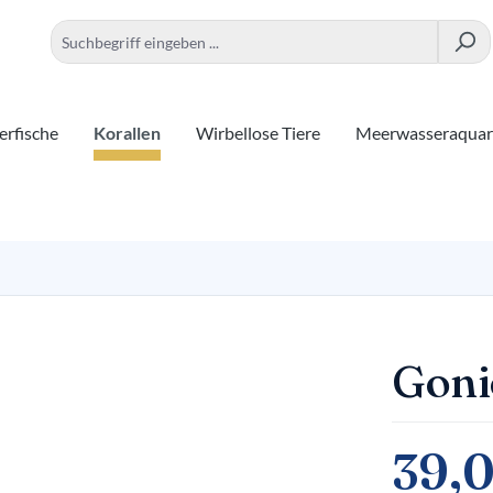
rfische
Korallen
Wirbellose Tiere
Meerwasseraqua
Goni
39,