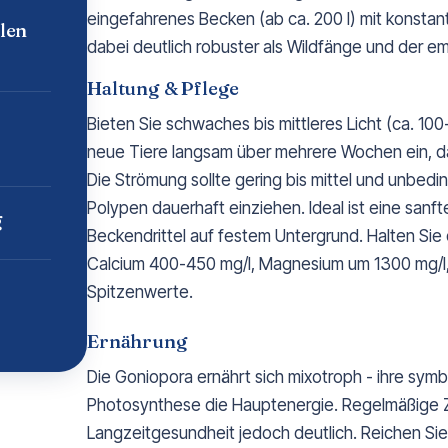
eingefahrenes Becken (ab ca. 200 l) mit konsta
len
dabei deutlich robuster als Wildfänge und der em
Haltung & Pflege
Bieten Sie schwaches bis mittleres Licht (ca. 1
neue Tiere langsam über mehrere Wochen ein, da 
Die Strömung sollte gering bis mittel und unbeding
Polypen dauerhaft einziehen. Ideal ist eine sanf
g
Beckendrittel auf festem Untergrund. Halten Sie
Calcium 400-450 mg/l, Magnesium um 1300 mg/l, Sali
Spitzenwerte.
Ernährung
Die Goniopora ernährt sich mixotroph - ihre symb
Photosynthese die Hauptenergie. Regelmäßige 
Langzeitgesundheit jedoch deutlich. Reichen Sie