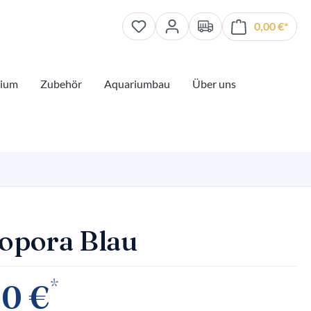
0,00 €*
Waren
rium
Zubehör
Aquariumbau
Über uns
opora Blau
*
00 €