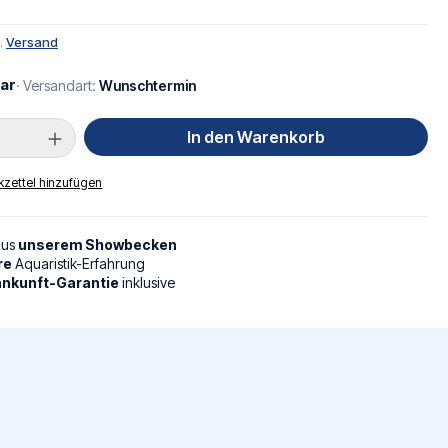
l.
Versand
ar
· Versandart:
Wunschtermin
Anzahl: Gib den gewünschten Wert ein oder
In den Warenkorb
zettel hinzufügen
aus
unserem Showbecken
re
Aquaristik-Erfahrung
nkunft-Garantie
inklusive