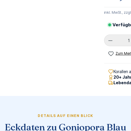
inkl. MwSt., zzg
Verfügb
Produkt 
Zum Merk
Korallen 
20+ Jah
Lebenda
DETAILS AUF EINEN BLICK
Eckdaten zu Goniopora Blau