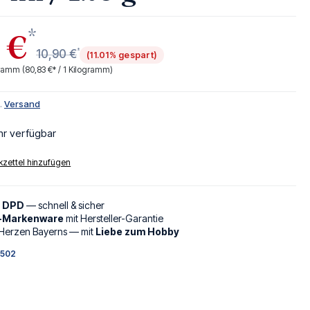
*
 €
*
10,90 €
(11.01% gespart)
ogramm
(80,83 €* / 1 Kilogramm)
l.
Versand
hr verfügbar
zettel hinzufügen
d DPD
— schnell & sicher
l-Markenware
mit Hersteller-Garantie
Herzen Bayerns — mit
Liebe zum Hobby
502