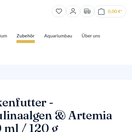
0,00 €*
Waren
ium
Zubehör
Aquariumbau
Über uns
enfutter -
ulinaalgen & Artemia
 ml / 120 g