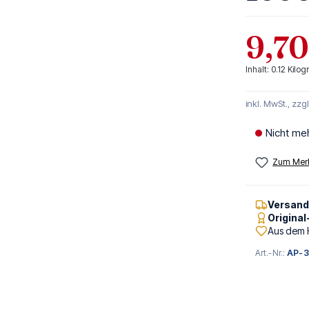
9,70
Inhalt:
0.12 Kil
inkl. MwSt., zzg
Nicht me
Zum Merk
Versan
Origina
Aus dem 
Art.-Nr.:
AP-3