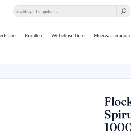
rfische
Korallen
Wirbellose Tiere
Meerwasseraquar
Flock
Spir
1000