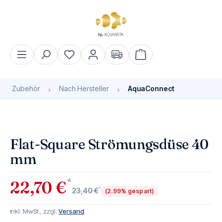
alt springen
Warenkorb enthält 0 Pos
Zubehör
Nach Hersteller
AquaConnect
Bildergalerie überspringen
Bald wieder verfügbar
Flat-Square Strömungsdüse 40
mm
*
22,70 €
*
23,40 €
(2.99% gespart)
inkl. MwSt., zzgl.
Versand