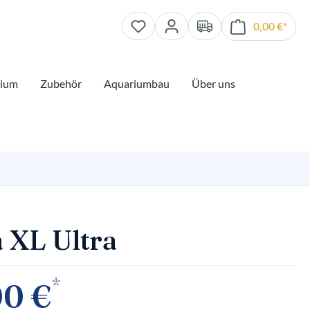
0,00 €*
Waren
rium
Zubehör
Aquariumbau
Über uns
a XL Ultra
*
00 €