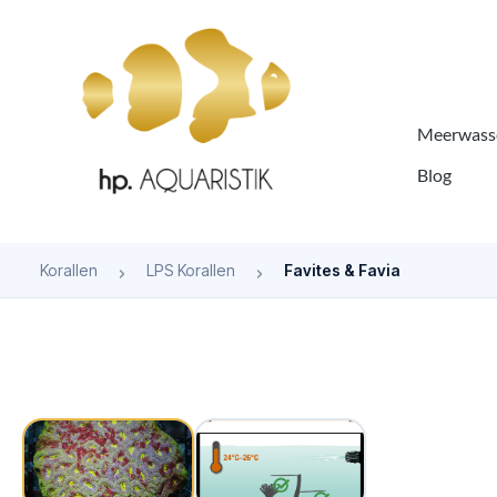
springen
Zur Hauptnavigation springen
Meerwasse
Blog
Korallen
LPS Korallen
Favites & Favia
Bildergalerie überspringen