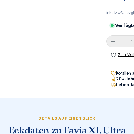
inkl. MwSt., zzg
Verfügb
Produkt 
Zum Merk
Korallen 
20+ Jah
Lebenda
DETAILS AUF EINEN BLICK
Eckdaten zu Favia XL Ultra