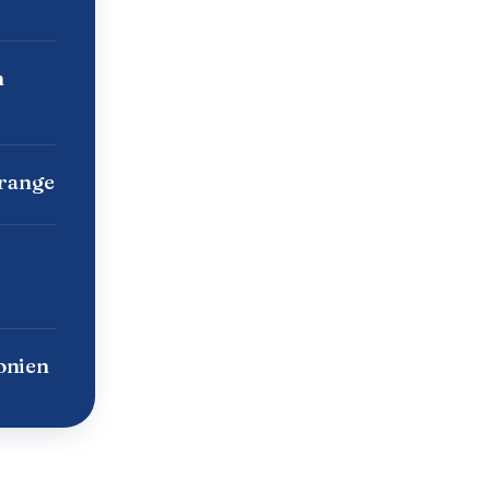
n
Orange
onien