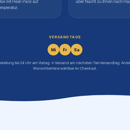
Box mit Heat-Pack auf
über Nacht zu Ihnen nach Ha
emperatur.
VERSANDTAGE
Mi
Fr
Sa
estellung bis 24 Uhr am Vortag → Versand am nächsten Tier-Versandtag. Ande
Wunschtermine wählbar im Checkout.