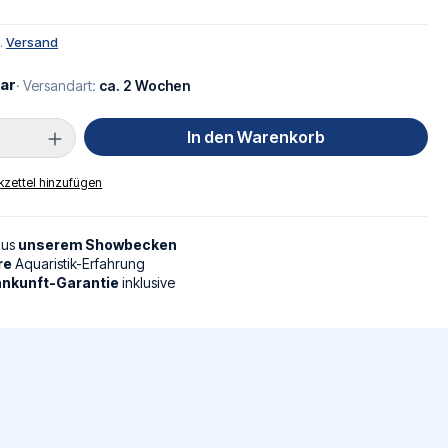
l.
Versand
ar
· Versandart:
ca. 2 Wochen
Anzahl: Gib den gewünschten Wert ein oder
In den Warenkorb
zettel hinzufügen
aus
unserem Showbecken
re
Aquaristik-Erfahrung
nkunft-Garantie
inklusive