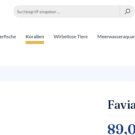
rfische
Korallen
Wirbellose Tiere
Meerwasseraqua
Favi
89,