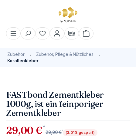
alt springen
Warenkorb enthält 0 Pos
Zubehör
Zubehör, Pflege & Nützliches
Korallenkleber
Bildergalerie überspringen
Bald wieder verfügbar
FASTbond Zementkleber
1000g, ist ein feinporiger
Zementkleber
*
29,00 €
*
29,90 €
(3.01% gespart)