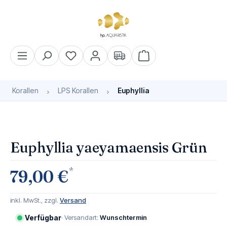
alt springen
Warenkorb enthält 0 Pos
Korallen
LPS Korallen
Euphyllia
Bildergalerie überspringen
Euphyllia yaeyamaensis Grün
*
79,00 €
inkl. MwSt., zzgl.
Versand
Verfügbar
· Versandart:
Wunschtermin