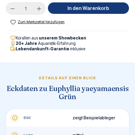
Produkt Anzahl: Gib den gewünschten Wert ei
In den Warenkorb
Zum Merkzettel hinzufügen
Korallen aus
unserem Showbecken
20+ Jahre
Aquaristik-Erfahrung
Lebendankunft-Garantie
inklusive
DETAILS AUF EINEN BLICK
Eckdaten zu Euphyllia yaeyamaensis
Grün
Bild
zeigt Beispielableger