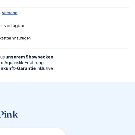
l.
Versand
hr verfügbar
zettel hinzufügen
aus
unserem Showbecken
re
Aquaristik-Erfahrung
nkunft-Garantie
inklusive
Pink