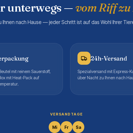
er unterwegs —
vom Riff zu
u Ihnen nach Hause — jeder Schritt ist auf das Wohl Ihrer Tie
erpackung
24h-Versand
eutel mit reinem Sauerstoff,
Spezialversand mit Express-K
Box mit Heat-Pack auf
über Nacht zu Ihnen nach Ha
emperatur.
VERSANDTAGE
Mi
Fr
Sa