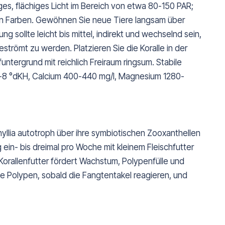
iges, flächiges Licht im Bereich von etwa 80-150 PAR;
sen Farben. Gewöhnen Sie neue Tiere langsam über
ng sollte leicht bis mittel, indirekt und wechselnd sein,
trömt zu werden. Platzieren Sie die Koralle in der
untergrund mit reichlich Freiraum ringsum. Stabile
-8 °dKH, Calcium 400-440 mg/l, Magnesium 1280-
hyllia autotroph über ihre symbiotischen Zooxanthellen
 ein- bis dreimal pro Woche mit kleinem Fleischfutter
Korallenfutter fördert Wachstum, Polypenfülle und
die Polypen, sobald die Fangtentakel reagieren, und