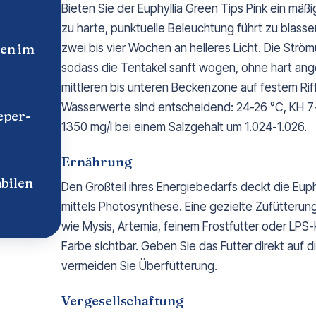
Bieten Sie der Euphyllia Green Tips Pink ein mäß
zu harte, punktuelle Beleuchtung führt zu blas
en im
zwei bis vier Wochen an helleres Licht. Die Strömu
sodass die Tentakel sanft wogen, ohne hart anges
mittleren bis unteren Beckenzone auf festem Riff
Wasserwerte sind entscheidend: 24-26 °C, KH 7
eper-
1350 mg/l bei einem Salzgehalt um 1.024-1.026.
Ernährung
bilen
Den Großteil ihres Energiebedarfs deckt die Eup
mittels Photosynthese. Eine gezielte Zufütterung
wie Mysis, Artemia, feinem Frostfutter oder LPS-
Farbe sichtbar. Geben Sie das Futter direkt auf 
vermeiden Sie Überfütterung.
Vergesellschaftung