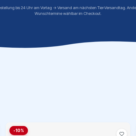
estellung bis 24 Uhr am Vortag → Versand am nächsten Tier-Versandtag. Ande
Wunschtermine wählbar im Checkout.
-10%