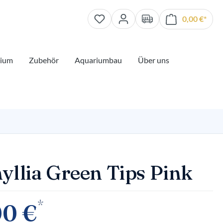
0,00 €*
Waren
rium
Zubehör
Aquariumbau
Über uns
yllia Green Tips Pink
*
00 €