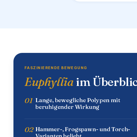
FASZINIERENDE BEWEGUNG
Euphyllia
im Überbli
01
Lange, bewegliche Polypen mit
beruhigender Wirkung
02
Hammer-, Frogspawn- und Torch-
Varianten beliebt