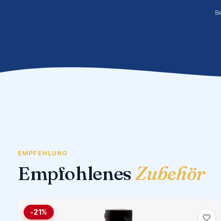
B
EMPFEHLUNG
Empfohlenes
Zubehör
-21%