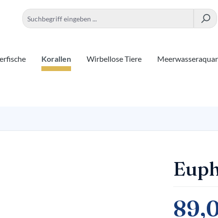
rfische
Korallen
Wirbellose Tiere
Meerwasseraqua
Euph
89,