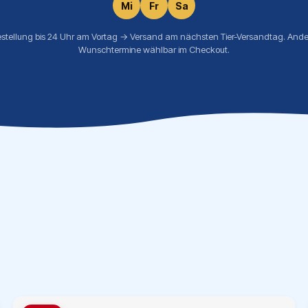
Mi
Fr
Sa
estellung bis 24 Uhr am Vortag → Versand am nächsten Tier-Versandtag. Ande
Wunschtermine wählbar im Checkout.