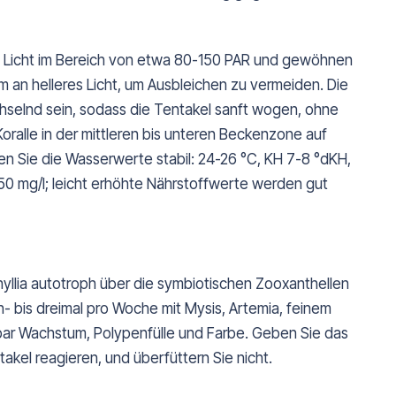
ges Licht im Bereich von etwa 80-150 PAR und gewöhnen
m an helleres Licht, um Ausbleichen zu vermeiden. Die
wechselnd sein, sodass die Tentakel sanft wogen, ohne
Koralle in der mittleren bis unteren Beckenzone auf
ten Sie die Wasserwerte stabil: 24-26 °C, KH 7-8 °dKH,
0 mg/l; leicht erhöhte Nährstoffwerte werden gut
hyllia autotroph über die symbiotischen Zooxanthellen
- bis dreimal pro Woche mit Mysis, Artemia, feinem
htbar Wachstum, Polypenfülle und Farbe. Geben Sie das
takel reagieren, und überfüttern Sie nicht.