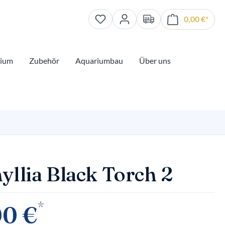
0,00 €*
Waren
rium
Zubehör
Aquariumbau
Über uns
yllia Black Torch 2
*
00 €