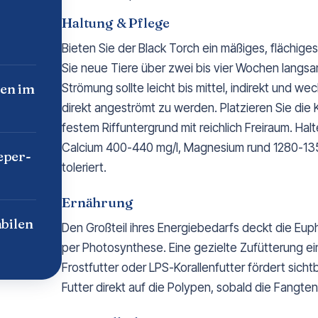
Haltung & Pflege
Bieten Sie der Black Torch ein mäßiges, flächi
Sie neue Tiere über zwei bis vier Wochen langsa
en im
Strömung sollte leicht bis mittel, indirekt und 
direkt angeströmt zu werden. Platzieren Sie die 
festem Riffuntergrund mit reichlich Freiraum. Hal
Calcium 400-440 mg/l, Magnesium rund 1280-135
eper-
toleriert.
Ernährung
bilen
Den Großteil ihres Energiebedarfs deckt die Eup
per Photosynthese. Eine gezielte Zufütterung ein
Frostfutter oder LPS-Korallenfutter fördert sic
Futter direkt auf die Polypen, sobald die Fangten