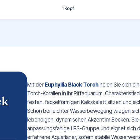
1 Kopf
Mit der
Euphyllia Black Torch
holen Sie sich ei
Torch-Korallen in Ihr Riffaquarium. Charakteristis
ck
festen, fackelförmigen Kalkskelett sitzen und si
Schon bei leichter Wasserbewegung wiegen sich 
lebendigen, dynamischen Akzent im Becken. Sie erh
anpassungsfähige LPS-Gruppe und eignet sich dah
erfahrene Aquarianer, sofern stabile Wasserwer