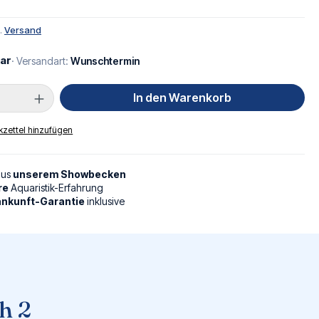
l.
Versand
ar
· Versandart:
Wunschtermin
Anzahl: Gib den gewünschten Wert ein oder
In den Warenkorb
zettel hinzufügen
aus
unserem Showbecken
re
Aquaristik-Erfahrung
nkunft-Garantie
inklusive
h 2