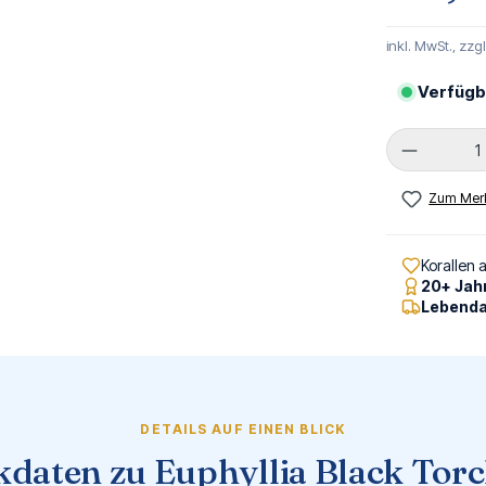
inkl. MwSt., zzg
Verfügb
Produkt 
Zum Merk
Korallen 
20+ Jah
Lebenda
DETAILS AUF EINEN BLICK
kdaten zu Euphyllia Black Torc