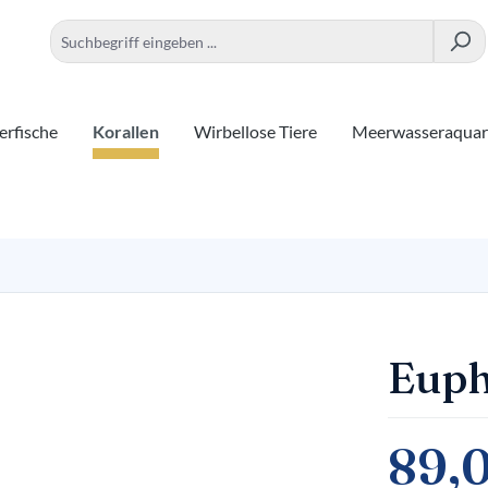
rfische
Korallen
Wirbellose Tiere
Meerwasseraqua
Euph
89,