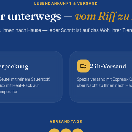
LEBENDANKUNFT & VERSAND
er unterwegs —
vom Riff zu
u Ihnen nach Hause — jeder Schritt ist auf das Wohl Ihrer Tie
erpackung
24h-Versand
eutel mit reinem Sauerstoff,
Spezialversand mit Express-K
Box mit Heat-Pack auf
über Nacht zu Ihnen nach Ha
emperatur.
VERSANDTAGE