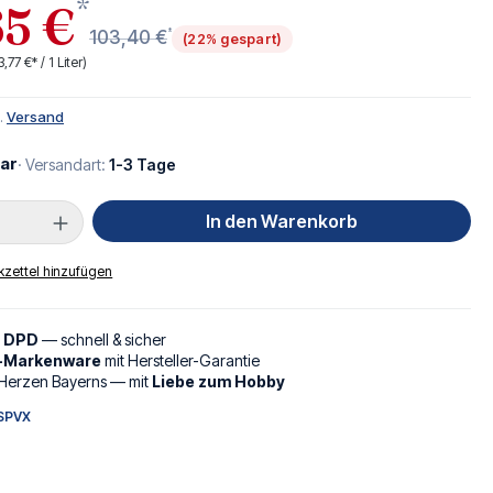
*
5 €
*
103,40 €
(22% gespart)
3,77 €* / 1 Liter)
l.
Versand
ar
· Versandart:
1-3 Tage
Anzahl: Gib den gewünschten Wert ein oder
In den Warenkorb
zettel hinzufügen
d DPD
— schnell & sicher
l-Markenware
mit Hersteller-Garantie
Herzen Bayerns — mit
Liebe zum Hobby
SPVX