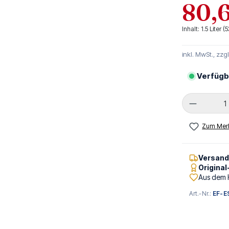
80,6
Inhalt:
1.5 Liter
(5
inkl. MwSt., zzg
Verfügb
Produkt 
Zum Merk
Versan
Origina
Aus dem 
Art.-Nr.:
EF-E