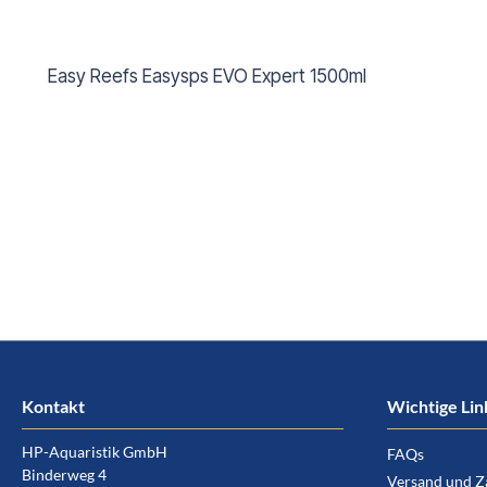
Easy Reefs Easysps EVO Expert 1500ml
Kontakt
Wichtige Lin
HP-Aquaristik GmbH
FAQs
Binderweg 4
Versand und Z