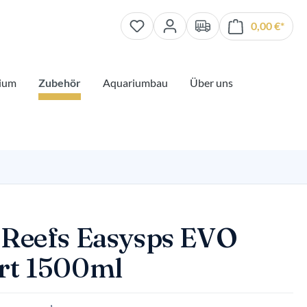
0,00 €*
Waren
ium
Zubehör
Aquariumbau
Über uns
 Reefs Easysps EVO
rt 1500ml