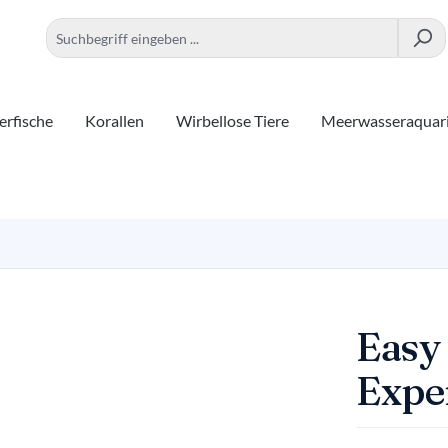
rfische
Korallen
Wirbellose Tiere
Meerwasseraquar
Easy
Expe