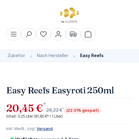
alt springen
Warenkorb enthält 0 Pos
Zubehör
Nach Hersteller
Easy Reefs
Bildergalerie überspringen
Easy Reefs Easyroti 250ml
*
20,45 €
*
26,22 €
(22.01% gespart)
Inhalt:
0.25 Liter
(81,80 €* / 1 Liter)
inkl. MwSt., zzgl.
Versand