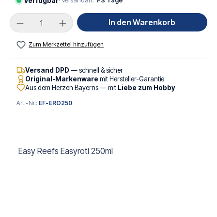
Verfügbar
· Versandart:
1-3 Tage
Produkt Anzahl: Gib den gewünschten Wert ei
In den Warenkorb
Zum Merkzettel hinzufügen
Versand DPD
— schnell & sicher
Original-Markenware
mit Hersteller-Garantie
Aus dem Herzen Bayerns — mit
Liebe zum Hobby
Art.-Nr.:
EF-ERO250
Easy Reefs Easyroti 250ml