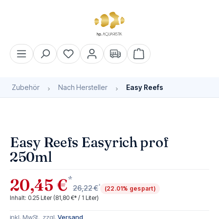
alt springen
Warenkorb enthält 0 Pos
Zubehör
Nach Hersteller
Easy Reefs
Bildergalerie überspringen
Easy Reefs Easyrich prof
250ml
*
20,45 €
*
26,22 €
(22.01% gespart)
Inhalt:
0.25 Liter
(81,80 €* / 1 Liter)
inkl. MwSt., zzgl.
Versand