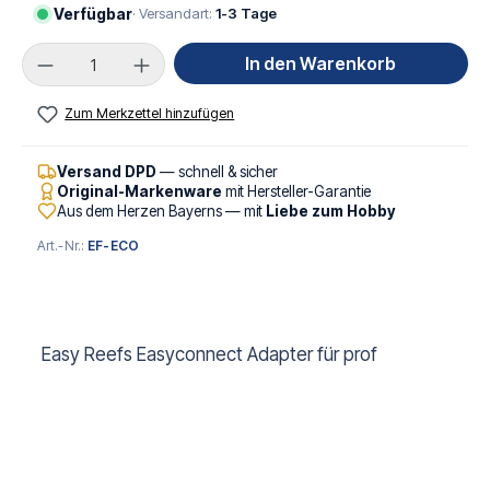
Verfügbar
· Versandart:
1-3 Tage
Produkt Anzahl: Gib den gewünschten Wert ei
In den Warenkorb
Zum Merkzettel hinzufügen
Versand DPD
— schnell & sicher
Original-Markenware
mit Hersteller-Garantie
Aus dem Herzen Bayerns — mit
Liebe zum Hobby
Art.-Nr.:
EF-ECO
Easy Reefs Easyconnect Adapter für prof