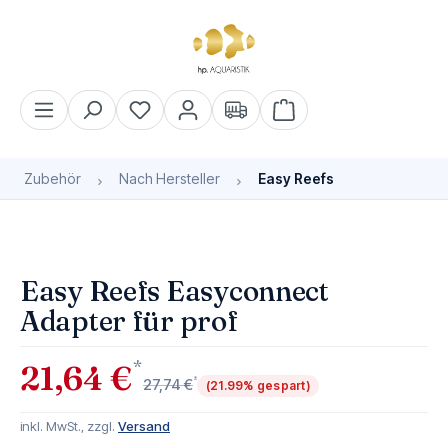
alt springen
Warenkorb enthält 0 Pos
Zubehör
Nach Hersteller
Easy Reefs
Bildergalerie überspringen
Easy Reefs Easyconnect
Adapter für prof
*
21,64 €
*
27,74 €
(21.99% gespart)
inkl. MwSt., zzgl.
Versand