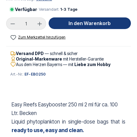
Verfügbar
· Versandart:
1-3 Tage
Produkt Anzahl: Gib den gewünschten Wert ei
In den Warenkorb
Zum Merkzettel hinzufügen
Versand DPD
— schnell & sicher
Original-Markenware
mit Hersteller-Garantie
Aus dem Herzen Bayerns — mit
Liebe zum Hobby
Art.-Nr.:
EF-EBO250
Easy Reefs Easybooster 250 ml 2 ml für ca. 100
Ltr. Becken
Liquid phytoplankton in single-dose bags that is
ready to use, easy and clean.