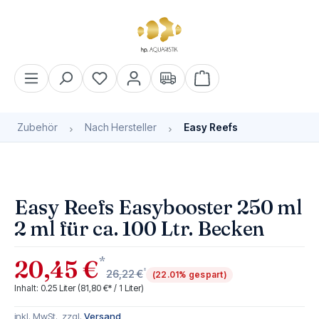
alt springen
Warenkorb enthält 0 Pos
Zubehör
Nach Hersteller
Easy Reefs
Bildergalerie überspringen
Easy Reefs Easybooster 250 ml
2 ml für ca. 100 Ltr. Becken
*
20,45 €
*
26,22 €
(22.01% gespart)
Inhalt:
0.25 Liter
(81,80 €* / 1 Liter)
inkl. MwSt., zzgl.
Versand