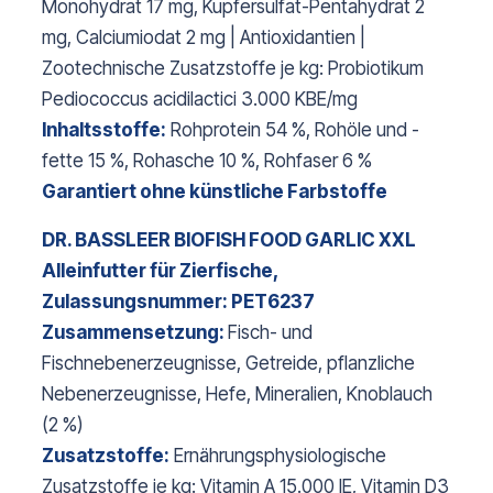
Monohydrat 17 mg, Kupfersulfat-Pentahydrat 2
mg, Calciumiodat 2 mg | Antioxidantien |
Zootechnische Zusatzstoffe je kg: Probiotikum
Pediococcus acidilactici 3.000 KBE/mg
Inhaltsstoffe:
Rohprotein 54 %, Rohöle und -
fette 15 %, Rohasche 10 %, Rohfaser 6 %
Garantiert ohne künstliche Farbstoffe
DR. BASSLEER BIOFISH FOOD GARLIC XXL
Alleinfutter für Zierfische,
Zulassungsnummer: PET6237
Zusammensetzung:
Fisch- und
Fischnebenerzeugnisse, Getreide, pflanzliche
Nebenerzeugnisse, Hefe, Mineralien, Knoblauch
(2 %)
Zusatzstoffe:
Ernährungsphysiologische
Zusatzstoffe je kg: Vitamin A 15.000 IE, Vitamin D3