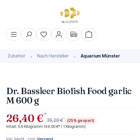
alt springen
Warenkorb enthält 0 Pos
Zubehör
Nach Hersteller
Aquarium Münster
Bildergalerie überspringen
Dr. Bassleer Biofish Food garlic
M 600 g
*
26,40 €
*
35,20 €
(25% gespart)
Inhalt:
0.6 Kilogramm
(44,00 €* / 1 Kilogramm)
inkl. MwSt., zzgl.
Versand