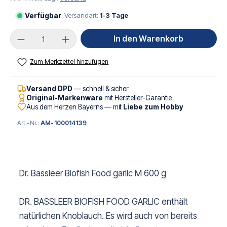
Verfügbar
· Versandart:
1-3 Tage
Produkt Anzahl: Gib den gewünschten Wert ei
In den Warenkorb
Zum Merkzettel hinzufügen
Versand DPD
— schnell & sicher
Original-Markenware
mit Hersteller-Garantie
Aus dem Herzen Bayerns — mit
Liebe zum Hobby
Art.-Nr.:
AM-100014139
Dr. Bassleer Biofish Food garlic M 600 g
DR. BASSLEER BIOFISH FOOD GARLIC enthält
natürlichen Knoblauch. Es wird auch von bereits