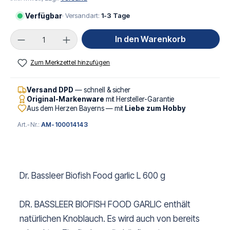
Verfügbar
· Versandart:
1-3 Tage
Produkt Anzahl: Gib den gewünschten Wert ei
In den Warenkorb
Zum Merkzettel hinzufügen
Versand DPD
— schnell & sicher
Original-Markenware
mit Hersteller-Garantie
Aus dem Herzen Bayerns — mit
Liebe zum Hobby
Art.-Nr.:
AM-100014143
Dr. Bassleer Biofish Food garlic L 600 g
DR. BASSLEER BIOFISH FOOD GARLIC enthält
natürlichen Knoblauch. Es wird auch von bereits