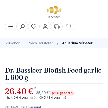
alt springen
Warenkorb enthält 0 Pos
Zubehör
Nach Hersteller
Aquarium Münster
Bildergalerie überspringen
Dr. Bassleer Biofish Food garlic
L 600 g
*
26,40 €
*
35,20 €
(25% gespart)
Inhalt:
0.6 Kilogramm
(44,00 €* / 1 Kilogramm)
inkl. MwSt., zzgl.
Versand