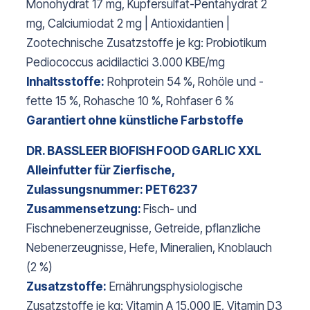
Monohydrat 17 mg, Kupfersulfat-Pentahydrat 2
mg, Calciumiodat 2 mg | Antioxidantien |
Zootechnische Zusatzstoffe je kg: Probiotikum
Pediococcus acidilactici 3.000 KBE/mg
Inhaltsstoffe:
Rohprotein 54 %, Rohöle und -
fette 15 %, Rohasche 10 %, Rohfaser 6 %
Garantiert ohne künstliche Farbstoffe
DR. BASSLEER BIOFISH FOOD GARLIC XXL
Alleinfutter für Zierfische,
Zulassungsnummer: PET6237
Zusammensetzung:
Fisch- und
Fischnebenerzeugnisse, Getreide, pflanzliche
Nebenerzeugnisse, Hefe, Mineralien, Knoblauch
(2 %)
Zusatzstoffe:
Ernährungsphysiologische
Zusatzstoffe je kg: Vitamin A 15.000 IE, Vitamin D3