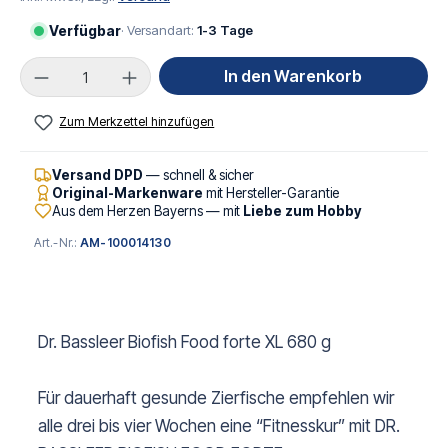
Verfügbar
· Versandart:
1-3 Tage
Produkt Anzahl: Gib den gewünschten Wert ei
In den Warenkorb
Zum Merkzettel hinzufügen
Versand DPD
— schnell & sicher
Original-Markenware
mit Hersteller-Garantie
Aus dem Herzen Bayerns — mit
Liebe zum Hobby
Art.-Nr.:
AM-100014130
Dr. Bassleer Biofish Food forte XL 680 g
Für dauerhaft gesunde Zierfische empfehlen wir
alle drei bis vier Wochen eine “Fitnesskur” mit DR.