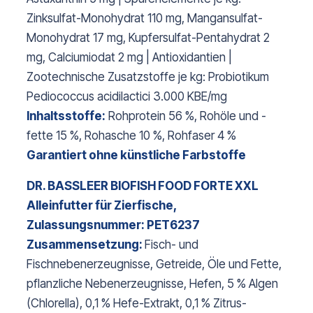
Zinksulfat-Monohydrat 110 mg, Mangansulfat-
Monohydrat 17 mg, Kupfersulfat-Pentahydrat 2
mg, Calciumiodat 2 mg | Antioxidantien |
Zootechnische Zusatzstoffe je kg: Probiotikum
Pediococcus acidilactici 3.000 KBE/mg
Inhaltsstoffe:
Rohprotein 56 %, Rohöle und -
fette 15 %, Rohasche 10 %, Rohfaser 4 %
Garantiert ohne künstliche Farbstoffe
DR. BASSLEER BIOFISH FOOD FORTE XXL
Alleinfutter für Zierfische,
Zulassungsnummer: PET6237
Zusammensetzung:
Fisch- und
Fischnebenerzeugnisse, Getreide, Öle und Fette,
pflanzliche Nebenerzeugnisse, Hefen, 5 % Algen
(Chlorella), 0,1 % Hefe-Extrakt, 0,1 % Zitrus-