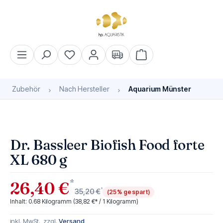
alt springen
Warenkorb enthält 0 Pos
Zubehör
Nach Hersteller
Aquarium Münster
Bildergalerie überspringen
Dr. Bassleer Biofish Food forte
XL 680 g
*
26,40 €
*
35,20 €
(25% gespart)
Inhalt:
0.68 Kilogramm
(38,82 €* / 1 Kilogramm)
inkl. MwSt., zzgl.
Versand