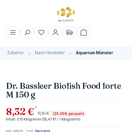
alt springen
Warenkorb enthält 0 Pos
Zubehör
Nach Hersteller
Aquarium Münster
Bildergalerie überspringen
Dr. Bassleer Biofish Food forte
M 150 g
*
8,32 €
*
11,10 €
(25.05% gespart)
Inhalt:
0.15 Kilogramm
(55,47 €* / 1 Kilogramm)
inkl. MwSt., zzgl.
Versand