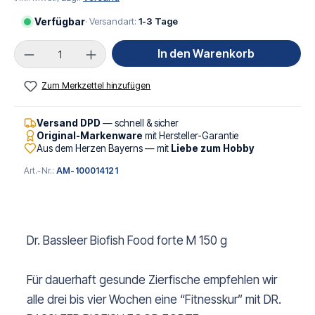
Verfügbar
· Versandart:
1-3 Tage
Produkt Anzahl: Gib den gewünschten Wert ei
In den Warenkorb
Zum Merkzettel hinzufügen
Versand DPD
— schnell & sicher
Original-Markenware
mit Hersteller-Garantie
Aus dem Herzen Bayerns — mit
Liebe zum Hobby
Art.-Nr.:
AM-100014121
Dr. Bassleer Biofish Food forte M 150 g
Für dauerhaft gesunde Zierfische empfehlen wir
alle drei bis vier Wochen eine “Fitnesskur” mit DR.