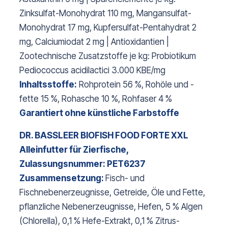
Zinksulfat-Monohydrat 110 mg, Mangansulfat-
Monohydrat 17 mg, Kupfersulfat-Pentahydrat 2
mg, Calciumiodat 2 mg | Antioxidantien |
Zootechnische Zusatzstoffe je kg: Probiotikum
Pediococcus acidilactici 3.000 KBE/mg
Inhaltsstoffe:
Rohprotein 56 %, Rohöle und -
fette 15 %, Rohasche 10 %, Rohfaser 4 %
Garantiert ohne künstliche Farbstoffe
DR. BASSLEER BIOFISH FOOD FORTE XXL
Alleinfutter für Zierfische,
Zulassungsnummer: PET6237
Zusammensetzung:
Fisch- und
Fischnebenerzeugnisse, Getreide, Öle und Fette,
pflanzliche Nebenerzeugnisse, Hefen, 5 % Algen
(Chlorella), 0,1 % Hefe-Extrakt, 0,1 % Zitrus-