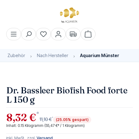
alt springen
Warenkorb enthält 0 Pos
Zubehör
Nach Hersteller
Aquarium Münster
Bildergalerie überspringen
Dr. Bassleer Biofish Food forte
L 150 g
*
8,32 €
*
11,10 €
(25.05% gespart)
Inhalt:
0.15 Kilogramm
(55,47 €* / 1 Kilogramm)
inkl. MwSt., zzgl.
Versand