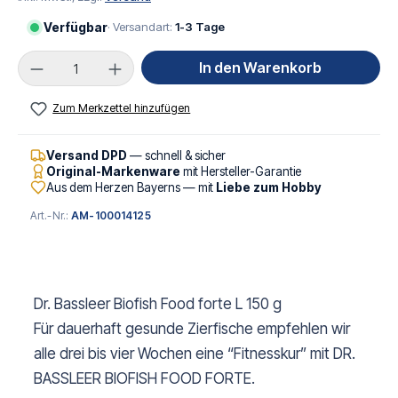
Verfügbar
· Versandart:
1-3 Tage
Produkt Anzahl: Gib den gewünschten Wert ei
In den Warenkorb
Zum Merkzettel hinzufügen
Versand DPD
— schnell & sicher
Original-Markenware
mit Hersteller-Garantie
Aus dem Herzen Bayerns — mit
Liebe zum Hobby
Art.-Nr.:
AM-100014125
Dr. Bassleer Biofish Food forte L 150 g
Für dauerhaft gesunde Zierfische empfehlen wir
alle drei bis vier Wochen eine “Fitnesskur” mit DR.
BASSLEER BIOFISH FOOD FORTE.