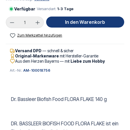
Verfügbar
· Versandart:
1-3 Tage
Produkt Anzahl: Gib den gewünschten Wert ei
In den Warenkorb
Zum Merkzettel hinzufügen
Versand DPD
— schnell & sicher
Original-Markenware
mit Hersteller-Garantie
Aus dem Herzen Bayerns — mit
Liebe zum Hobby
Art.-Nr.:
AM-100018756
Dr. Bassleer Biofish Food FLORA FLAKE 140 g
DR. BASSLEER BIOFISH FOOD FLORA FLAKE ist ein