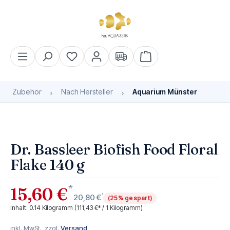
alt springen
Warenkorb enthält 0 Pos
Zubehör
Nach Hersteller
Aquarium Münster
Bildergalerie überspringen
Dr. Bassleer Biofish Food Floral
Flake 140 g
*
15,60 €
*
20,80 €
(25% gespart)
Inhalt:
0.14 Kilogramm
(111,43 €* / 1 Kilogramm)
inkl. MwSt., zzgl.
Versand