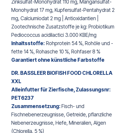
Zinksulfat-Monohydrat 110 mg, Mangansulfat-
Monohydrat 17 mg, Kupfersulfat-Pentahydrat 2
mg, Calciumiodat 2 mg | Antioxidantien |
Zootechnische Zusatzstoffe je kg: Probiotikum
Pediococcus acidilactici 3.000 KBE/mg
Inhaltsstoffe:
Rohprotein 54 %, Rohöle und -
fette 14 %, Rohasche 10 %, Rohfaser 8 %
Garantiert ohne künstliche Farbstoffe
DR. BASSLEER BIOFISH FOOD CHLORELLA
XXL
Alleinfutter für Zierfische, Zulassungsnr:
PET6237
Zusammensetzung:
Fisch- und
Fischnebenerzeugnisse, Getreide, pflanzliche
Nebenerzeugnisse, Hefe, Mineralien, Algen
(Chlorella, 5 %)