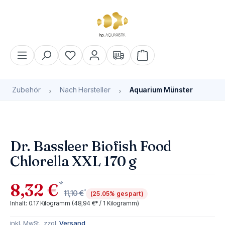
alt springen
Warenkorb enthält 0 Pos
Zubehör
Nach Hersteller
Aquarium Münster
Bildergalerie überspringen
Dr. Bassleer Biofish Food
Chlorella XXL 170 g
*
8,32 €
*
11,10 €
(25.05% gespart)
Inhalt:
0.17 Kilogramm
(48,94 €* / 1 Kilogramm)
inkl. MwSt., zzgl.
Versand